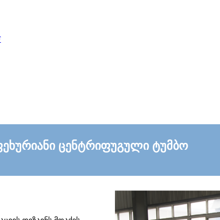
F
ფეხურიანი ცენტრიფუგული ტუმბო