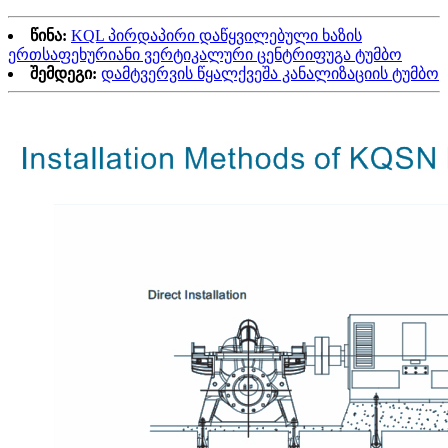
წინა:
KQL პირდაპირი დაწყვილებული ხაზის
ერთსაფეხურიანი ვერტიკალური ცენტრიფუგა ტუმბო
შემდეგი:
დამტვერვის წყალქვეშა კანალიზაციის ტუმბო