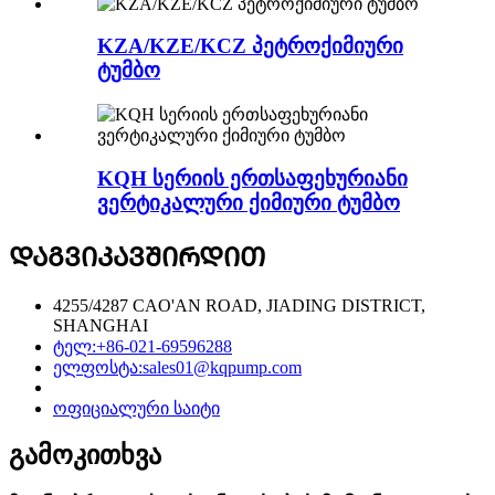
KZA/KZE/KCZ პეტროქიმიური
ტუმბო
KQH სერიის ერთსაფეხურიანი
ვერტიკალური ქიმიური ტუმბო
ᲓᲐᲒᲕᲘᲙᲐᲕᲨᲘᲠᲓᲘᲗ
4255/4287 CAO'AN ROAD, JIADING DISTRICT,
SHANGHAI
ტელ:
+86-021-69596288
ელფოსტა:
sales01@kqpump.com
ოფიციალური საიტი
გამოკითხვა